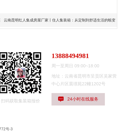
篇
云南昆明红人集成房屋厂家丨住人集装箱：从定制到舒适生活的蜕变
13888494981
周一至周日 09:00~18:00
地址：云南省昆明市呈贡区吴家营
中心片区晨璟苑22幢1202号
24小时在线服务
扫码获取集装箱报价
772号-3