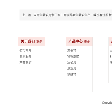
上一篇
云南集装箱定制厂家丨商场配套集装箱集市：吸引客流的新
关于我们
产品中心
更多
更多
公司简介
集装箱
售后服务
轻钢别墅
荣誉资质
活动房
景观房
快拼箱
Copyr