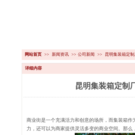
网站首页
>>
新闻资讯
>>
公司新闻
>>
昆明集装箱定制
详细内容
昆明集装箱定制
商业街是一个充满活力和创意的场所，而集装箱作
力，还可以为商家提供灵活多变的商业空间。那么