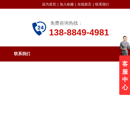
设为首页
|
加入收藏
|
在线留言
|
联系我们
免费咨询热线：
138-8849-4981
联系我们
客
服
中
心